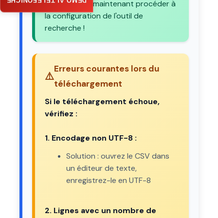
DEMO AI TELEFONICHE
Vous pouvez maintenant procéder à
la configuration de l'outil de
recherche !
Erreurs courantes lors du
⚠️
téléchargement
Si le téléchargement échoue,
vérifiez :
1. Encodage non UTF-8 :
Solution : ouvrez le CSV dans
un éditeur de texte,
enregistrez-le en UTF-8
2. Lignes avec un nombre de