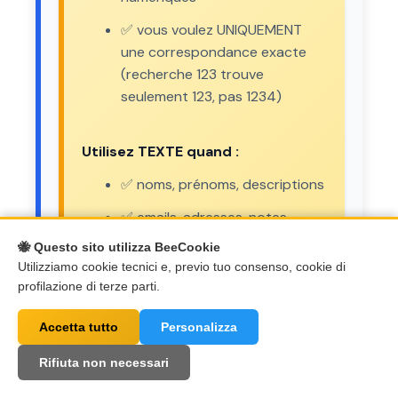
✅ vous voulez UNIQUEMENT
une correspondance exacte
(recherche 123 trouve
seulement 123, pas 1234)
Utilisez TEXTE quand :
✅ noms, prénoms, descriptions
✅ emails, adresses, notes
🐝 Questo sito utilizza BeeCookie
✅ codes alphanumériques (ex.
Utilizziamo cookie tecnici e, previo tuo consenso, cookie di
IMEI: "899910...", SKU: "PROD-
profilazione di terze parti.
123")
✅ vous voulez une recherche
Accetta tutto
Personalizza
partielle (recherche "Mario"
Rifiuta non necessari
trouve "Mario Rossi")