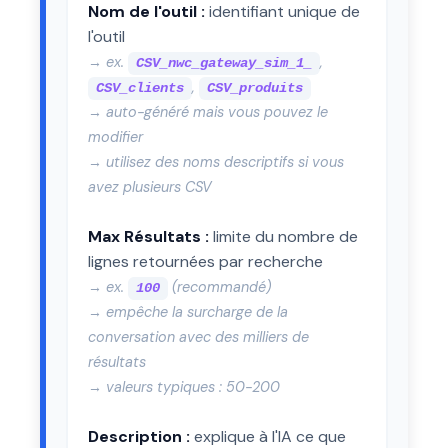
Nom de l'outil :
identifiant unique de
l'outil
→ ex.
,
CSV_nwc_gateway_sim_1_
,
CSV_clients
CSV_produits
→ auto-généré mais vous pouvez le
modifier
→ utilisez des noms descriptifs si vous
avez plusieurs CSV
Max Résultats :
limite du nombre de
lignes retournées par recherche
→ ex.
(recommandé)
100
→ empêche la surcharge de la
conversation avec des milliers de
résultats
→ valeurs typiques : 50-200
Description :
explique à l'IA ce que