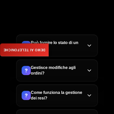
Può fornire lo stato di un
?
ordine?
DEMO AI TELEFONICHE
Sì, l'assistente accede al sistema gestionale
e fornisce stato ordine in tempo reale,
Gestisce modifiche agli
?
tracking spedizione, data prevista di
ordini?
consegna e può inviare link di tracciamento
Certamente. Se l'ordine non è ancora stato
via SMS, WhatsApp o email.
spedito, l'assistente può modificare
Come funziona la gestione
?
indirizzo di consegna, aggiungere o
dei resi?
rimuovere articoli, o annullare
L'assistente avvia la procedura di reso
completamente l'ordine con conferma