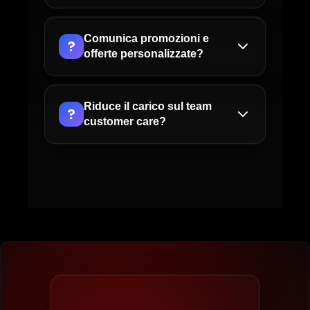
fornire certificazioni per garanzie.
Assolutamente. L'assistente si integra con
Shopify, WooCommerce, Magento,
Comunica promozioni e
?
Salesforce e altri CRM per accedere a dati
offerte personalizzate?
ordini, clienti e inventario in tempo reale.
Certamente. L'assistente informa su
promozioni in corso, sconti riservati,
Riduce il carico sul team
?
programmi fedeltà e, in base agli acquisti
customer care?
passati, suggerisce prodotti
Enormemente. L'assistente gestisce
complementari o offerte personalizzate.
autonomamente il 50-60% delle chiamate
(stato ordini, info prodotti, resi semplici),
permettendo al team di concentrarsi su
casi complessi e fidelizzazione strategica.