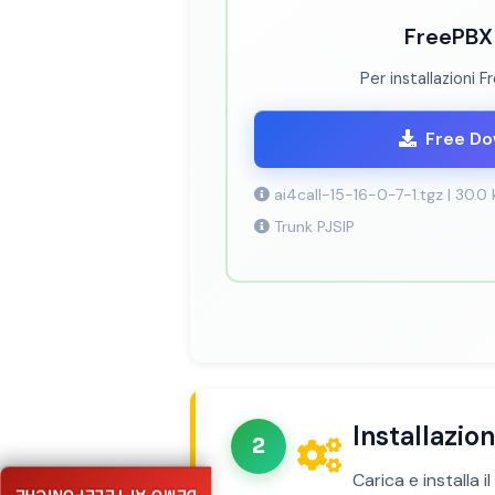
FreePBX 
Per installazioni 
Free D
ai4call-15-16-0-7-1.tgz | 30.0 
Trunk PJSIP
Installazi
2
Carica e installa 