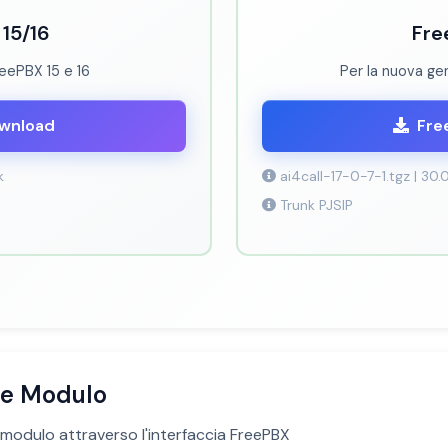
15/16
Fre
FreePBX 15 e 16
Per la nuova ge
ownload
Fre
k
ai4call-17-0-7-1.tgz | 30.
Trunk PJSIP
one Modulo
il modulo attraverso l'interfaccia FreePBX