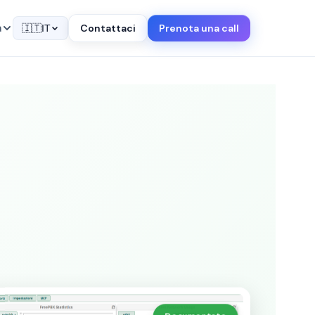
a
Contattaci
Prenota una call
🇮🇹
IT