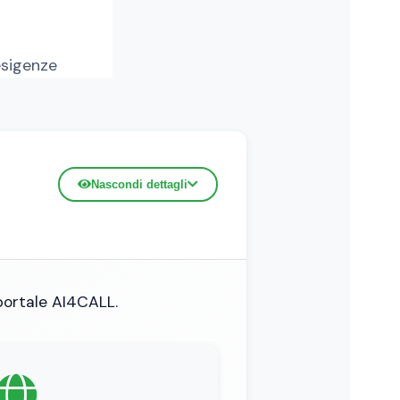
esigenze
Nascondi dettagli
 portale AI4CALL.