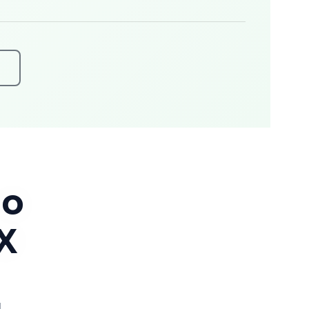
lo
X
L