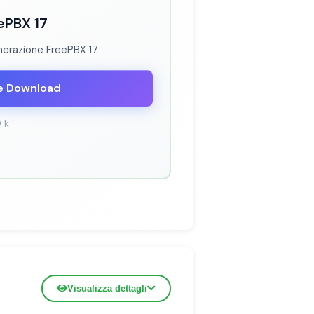
ePBX 17
nerazione FreePBX 17
e Download
0 k
Visualizza dettagli