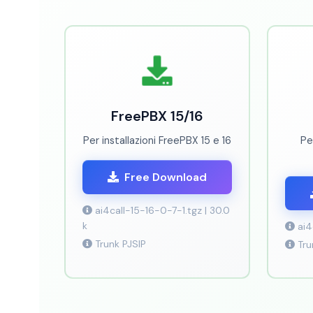
FreePBX 15/16
Per installazioni FreePBX 15 e 16
Pe
Free Download
ai4call-15-16-0-7-1.tgz | 30.0
k
ai4
Trunk PJSIP
Tru