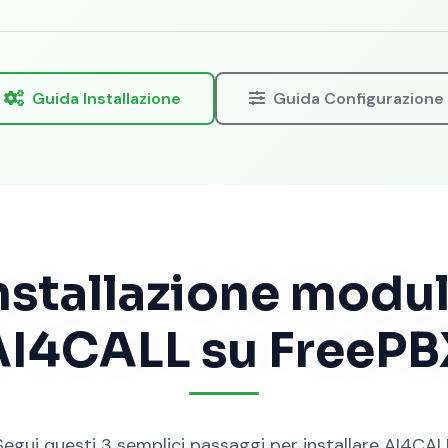
Guida Installazione
Guida Configurazione
nstallazione modu
AI4CALL su FreePB
Segui questi 3 semplici passaggi per installare AI4CAL