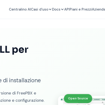
Centralino AI
Casi d'uso
Docs
API
Piani e Prezzi
Aziend
LL per
di installazione
rsione di FreePBX e
Open Source
azione e configurazione.