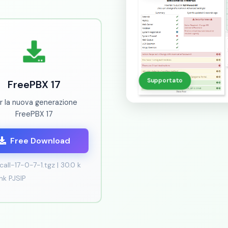
Supportato
FreePBX 17
r la nuova generazione
FreePBX 17
Free Download
call-17-0-7-1.tgz | 30.0 k
nk PJSIP