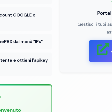
Porta
account GOOGLE o
Gestisci i tuoi as
as
FreePBX dal menù "IPs"
stente e ottieni l'apikey
Benvenuto