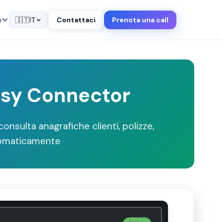
a
Contattaci
Prenota una call
🇮🇹
IT
asy Connector
nsulta anagrafiche clienti, polizze,
utomaticamente