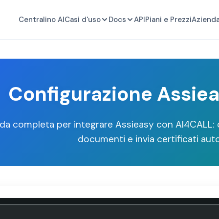
Centralino AI
Casi d'uso
Docs
API
Piani e Prezzi
Aziend
Configurazione Assie
da completa per integrare Assieasy con AI4CALL: co
documenti e invia certificati a