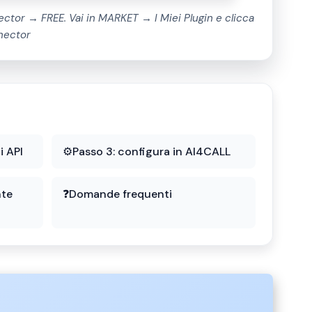
ctor → FREE. Vai in MARKET → I Miei Plugin e clicca
nector
i API
⚙️
Passo 3: configura in AI4CALL
nte
❓
Domande frequenti