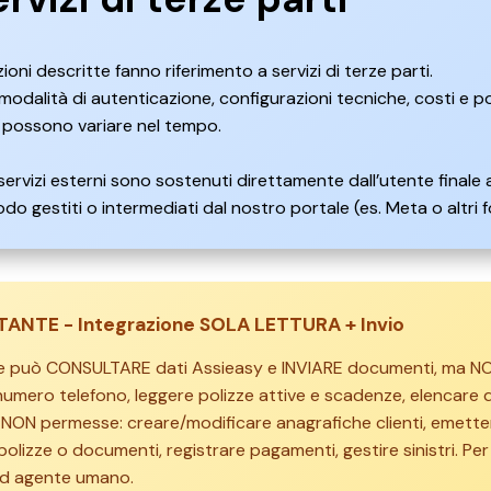
ioni descritte fanno riferimento a servizi di terze parti.
 modalità di autenticazione, configurazioni tecniche, costi e po
 possono variare nel tempo.
 servizi esterni sono sostenuti direttamente dall’utente finale a
odo gestiti o intermediati dal nostro portale (es. Meta o altri 
ANTE - Integrazione SOLA LETTURA + Invio
te può CONSULTARE dati Assieasy e INVIARE documenti, ma NON
 numero telefono, leggere polizze attive e scadenze, elencare d
 NON permesse: creare/modificare anagrafiche clienti, emette
polizze o documenti, registrare pagamenti, gestire sinistri. Per 
d agente umano.