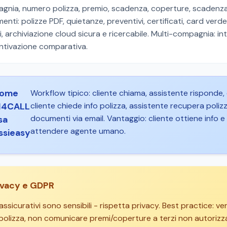
gnia, numero polizza, premio, scadenza, coperture, scadenzar
nti: polizze PDF, quietanze, preventivi, certificati, card ve
ri, archiviazione cloud sicura e ricercabile. Multi-compagnia: 
ntivazione comparativa.
ome
Workflow tipico: cliente chiama, assistente risponde, 
cliente chiede info polizza, assistente recupera poliz
I4CALL
documenti via email. Vantaggio: cliente ottiene inf
sa
attendere agente umano.
ssieasy
ivacy e GDPR
assicurativi sono sensibili - rispetta privacy. Best practice: v
polizza, non comunicare premi/coperture a terzi non autorizzat