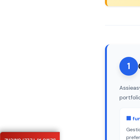
1
Assieas
portfol
🏢 fu
Gestio
prefer