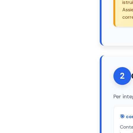
istru
Assi
corr
2
Per int
🎯 co
Contat