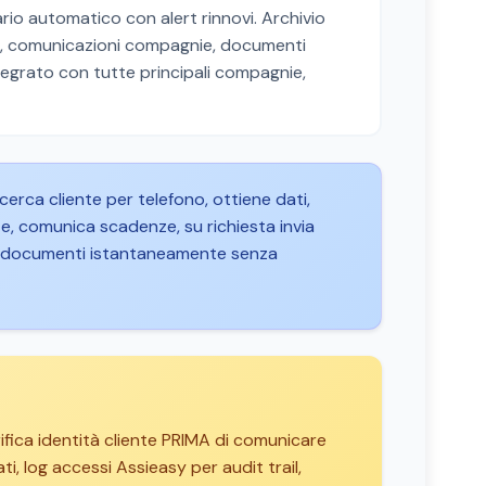
io automatico con alert rinnovi. Archivio
rde, comunicazioni compagnie, documenti
integrato con tutte principali compagnie,
cerca cliente per telefono, ottiene dati,
ze, comunica scadenze, su richiesta invia
o e documenti istantaneamente senza
erifica identità cliente PRIMA di comunicare
i, log accessi Assieasy per audit trail,