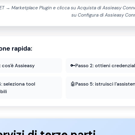
ET → Marketplace Plugin e clicca su Acquista di Assieasy Conne
su Configura di Assieasy Con
one rapida:
: cos'è Assieasy
🔑
Passo 2: ottieni credenzial
: seleziona tool
🤖
Passo 5: istruisci l'assiste
bili
rvizi di terze parti