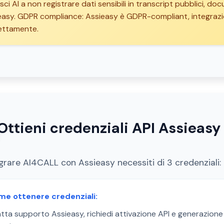
isci AI a non registrare dati sensibili in transcript pubblici, do
easy. GDPR compliance: Assieasy è GDPR-compliant, integrazi
ettamente.
Ottieni credenziali API Assieasy
egrare AI4CALL con Assieasy necessiti di 3 credenziali
me ottenere credenziali:
ta supporto Assieasy, richiedi attivazione API e generazione 