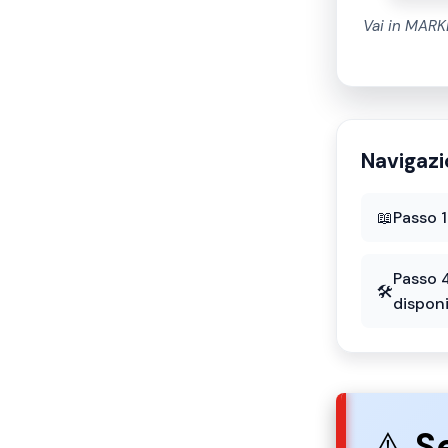
Vai in MARK
Navigazi
📖
Passo 1
Passo 4
🛠️
disponi
⚠️
Se