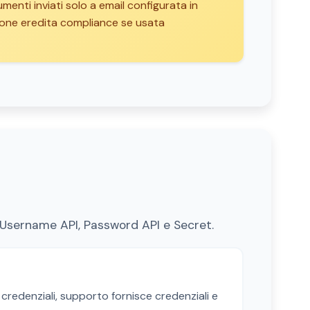
cumenti inviati solo a email configurata in
one eredita compliance se usata
: Username API, Password API e Secret.
credenziali, supporto fornisce credenziali e