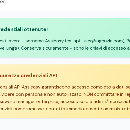
oni.
edenziali ottenute!
esti avere: Username Assieasy (es. api_user@agenzia.com), P
ve lunga). Conserva sicuramente - sono le chiavi di accesso all
icurezza credenziali API
enziali API Assieasy garantiscono accesso completo a dati sens
ividere con personale non autorizzato, NON committare in re
assword manager enterprise, accesso solo a admin/tecnici auto
enziali compromesse: contatta immediatamente amministrator