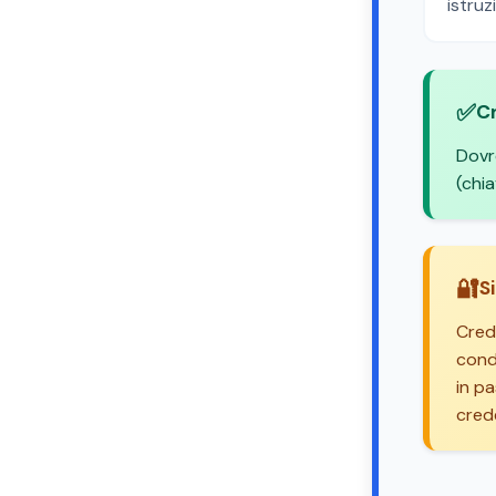
istruzi
✅
Cr
Dovr
(chia
🔐
S
Cred
cond
in p
cred