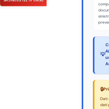
DEMO AI TELEFONICHE
compa
docume
sinist
preve
C
A
💡
u
A
🔒
Pr
Dati 
dati 