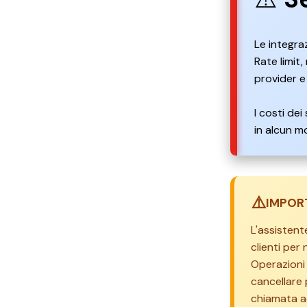
Le integraz
Rate limit,
provider e
I costi dei
in alcun m
⚠️
IMPORT
L'assisten
clienti per
Operazioni
cancellare 
chiamata a