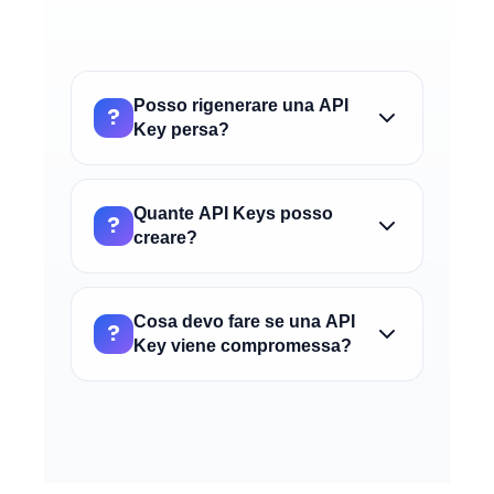
Posso rigenerare una API
?
Key persa?
No, per motivi di sicurezza le API Keys
vengono mostrate solo al momento della
Quante API Keys posso
?
creazione. Se perdi una chiave, devi
creare?
eliminarla e crearne una nuova.
Non ci sono limiti al numero di API Keys. Puoi
crearne diverse per separare ambienti
Cosa devo fare se una API
?
(produzione, sviluppo) o applicazioni
Key viene compromessa?
diverse.
Elimina immediatamente la chiave
compromessa dalla sezione Gestione API
Keys e genera una nuova chiave per le tue
applicazioni.