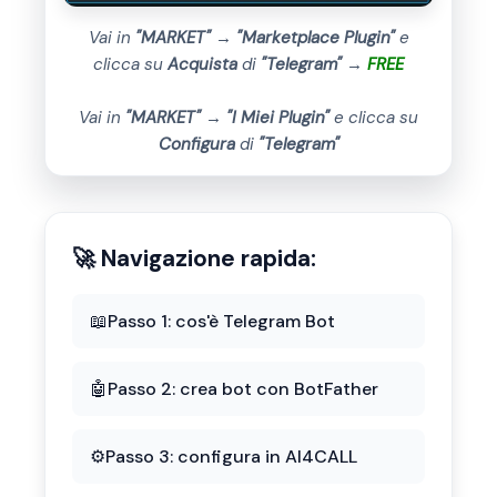
Vai in
"MARKET"
→
"Marketplace Plugin"
e
clicca su
Acquista
di
"Telegram"
→
FREE
Vai in
"MARKET"
→
"I Miei Plugin"
e clicca su
Configura
di
"Telegram"
🚀 Navigazione rapida:
📖
Passo 1: cos'è Telegram Bot
🤖
Passo 2: crea bot con BotFather
⚙️
Passo 3: configura in AI4CALL