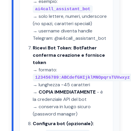
→ esempio:
ai4call_assistant_bot
→ solo lettere, numeri, underscore
(no spazi, caratteri speciali)
→ username diventa handle
Telegram: @ai4call_assistant_bot
Ricevi Bot Token: BotFather
conferma creazione e fornisce
token
→ formato:
123456789:ABCdefGHIjklMNOpqrsTUVwxyz
→ lunghezza ~45 caratteri
→
COPIA IMMEDIATAMENTE
- è
la credenziale API del bot
→ conserva in luogo sicuro
(password manager)
Configura bot (opzionale):