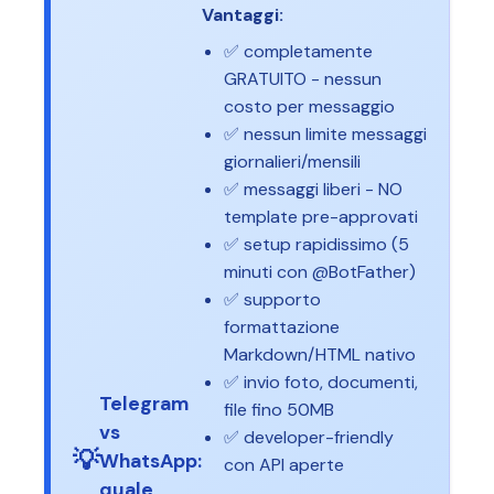
Vantaggi:
✅ completamente
GRATUITO - nessun
costo per messaggio
✅ nessun limite messaggi
giornalieri/mensili
✅ messaggi liberi - NO
template pre-approvati
✅ setup rapidissimo (5
minuti con @BotFather)
✅ supporto
formattazione
Markdown/HTML nativo
✅ invio foto, documenti,
Telegram
file fino 50MB
vs
✅ developer-friendly
💡
WhatsApp:
con API aperte
quale