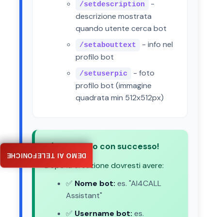
-
/setdescription
descrizione mostrata
quando utente cerca bot
- info nel
/setabouttext
profilo bot
- foto
/setuserpic
profilo bot (immagine
quadrata min 512x512px)
✅
Bot creato con successo!
DEMO AI TELEFONICHE
Dopo la creazione dovresti avere:
✅
Nome bot:
es. "AI4CALL
Assistant"
✅
Username bot:
es.