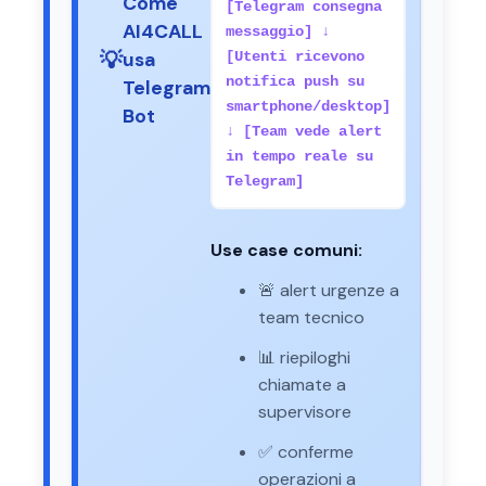
Come
[Telegram consegna
AI4CALL
messaggio] ↓
💡
usa
[Utenti ricevono
notifica push su
Telegram
smartphone/desktop]
Bot
↓ [Team vede alert
in tempo reale su
Telegram]
Use case comuni:
🚨 alert urgenze a
team tecnico
📊 riepiloghi
chiamate a
supervisore
✅ conferme
operazioni a